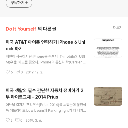
구독하기
더보기
Do It Yourself
의 다른 글
미국 AT&T 아이폰 언락하기 iPhone 6 Unl
ock 하기
글 내용
지인이 사용하시던 iPhone을 주셔서, T-mobile의 USI
M(유심) 카드를 꽂으니. iPhone이 통신사 락(Carrier L
ocked) 되어 있다는 메시지가 뜨면서 사용이 불가능했답
6
0
2019. 12. 2.
니다. 받은 폰이 AT&T 통신사 락이 걸려있어서, 당장 T-
mobile의 USIM을 사용할 방법이 없었답니다. 해결 방법
AT&T Carrier Unlock(통신사 언락)을 해제하면 T-mo
미국 생활의 필수 간단한 자동차 정비하기 2
bile의 USIM도 사용이 가능합니다. 현재 법적으로 Unloc
k은 무조건 해줘야 하는 법규가 있으니 안심하십시오. 해결
부 라이트교체 - 2014 Prius
글 내용
법을 찾기 위해서, 과거에 사용하는 통신사(Carrier)인 A
어느날 갑자기 프리우스(Prius 2014)를 보았는데 운전석
T&T 연락을 해보니, 미납요금이 없으면, 본인이 직접 와서
쪽 헤드라이트 Low beam과 Parking light가 다 나가
Unlock을 하면 된다고 이야기하더군요. 그 이야기를 듣
있었답니다..ㅠ.ㅠ 미국에서는 라이트가 나가면, Ticket
고, AT&T 통신사에 직접 ..
2
0
2019. 3. 6.
(벌금)을 물기에 항상 빨리 교체를 해야 합니다. OMG. Pri
us 2010-2015 버전까지는 동일한 페턴이군요. 라이트