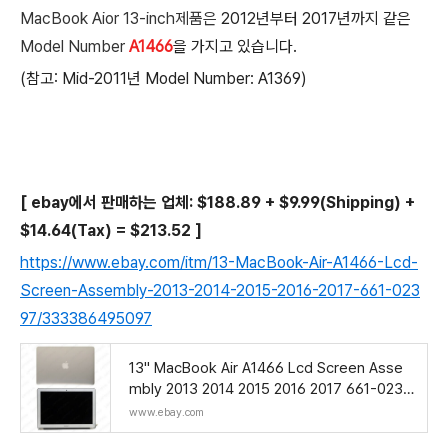
MacBook Aior 13-inch제품은
2012년부터 2017년까지 같은
Model Number
A1466
을 가지고 있습니다.
(참고: Mid-2011년 Model Number: A1369)
[ ebay에서 판매하는 업체: $188.89 + $9.99(Shipping) +
$14.64(Tax) = $213.52 ]
https://www.ebay.com/itm/13-MacBook-Air-A1466-Lcd-
Screen-Assembly-2013-2014-2015-2016-2017-661-023
97/333386495097
13" MacBook Air A1466 Lcd Screen Asse
mbly 2013 2014 2015 2016 2017 661-0239
7 | eBay
www.ebay.com