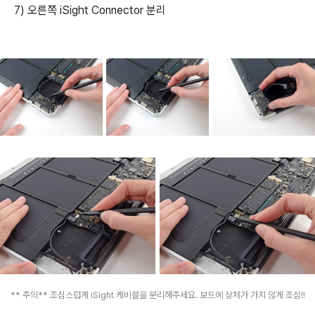
7) 오른쪽 iSight Connector 분리
** 주의** 조심스럽게 iSight 케비블을 분리해주세요. 보드에 상처가 가지 않게 조심!!