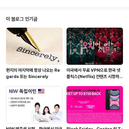
교체는 생각보다 쉽습니다. 동영상 열심히 찾아보니. 책자
를 보는 화면이 나오던군요. 다 교체하고 나서 책자를 확인
해 보니. 옛날 플라스틱 장난감 설명서 같네요^^;; ** 간단
이 블로그 인기글
히 요약하면, 모든 라이트는 오른쪽으로 돌려주면, 풀리고
가볍게 당기면 빠지게 되어 있습니다. [ Ower book에 나
오는 각 파트내용 ] [정상-조수석, Bulb나감-운전석] 조수
석 (정상) 운전석 (라이트 나감 Head..
편지의 마지막에 항상 나오는 Re
미국에서 무료 VPN으로 한국 넷
gards 또는 Sincerely
플릭스(Netflix) 컨텐츠 시청하는
방법 (일본 Netflix등 다른 나라
도 가능)
NIW 영주권 신청 - 한국에서 미국
Black Friday - Costco 의 T-