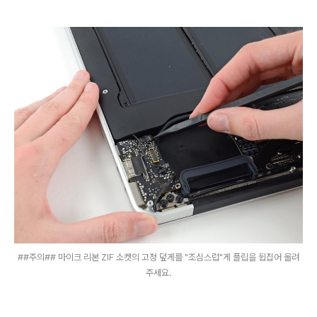
##주의## 마이크 리본 ZIF 소켓의 고정 덮게를 "조심스럽"게 플립을 뒵집어 올려
주세요.