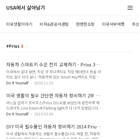
USA에서 살아남기
미국생활이야기
비자&관공서경험
현명한쇼핑
미국서부여행
최
Prius
3
자동차 스마트키 수은 전지 교체하기 - Prius 3세
대 모델(2010-2015)
미국에서 살다 보면, 작은 것 하나까지도 직접 해야만이 돈을 아
끼는 일이 되다 보니. 자동차에 있는 Smart Key까지도 직접 수
리를 해서, 돈을 아끼는 습관을 가져가게 된 것 같습니다. 제가
Do It Yourself
2020.11.02
가지고 있는 차는 Toyota Prius 3세대 모델(2010-2015)인데
요. 보통 스마트키는 2개 이상을 주는데요. 스마트 키의 배터리
미국 생활의 필수 간단한 자동차 정비하기 2부 라
교체 시기는 거의 비슷해서, 배터리 구매는 2개 이상을 한 번에
이트교체 - 2014 Prius
어느날 갑자기 프리우스(Prius 2014)를 보았는데 운전석쪽 헤
하는 것이 좋습니다. Prius 3세대에서 사용하는 배터리는
드라이트 Low beam과 Parking light가 다 나가 있었답니다..
CR1632 수은전지 배터리를 사용합니다. Prius 3세대는 2011
ㅠ.ㅠ 미국에서는 라이트가 나가면, Ticket(벌금)을 물기에 항상
년부터 2015까지 나온 프리우스 모델입니다. CR1632 배터리
Do It Yourself
2019.03.06
빨리 교체를 해야 합니다. OMG. Prius 2010-2015 버전까지는
는 아마존에서 저렴하게 구매할 수 있습니다. 해당 제품은 가격
동일한 페턴이군요. 라이트 교체는 생각보다 쉽습니다. 동영상
변동이 자주 있습니다. $4.48에서 $2.80까지 자주..
DIY 미국 필수품인 자동차 정비하기 2014 Prius
열심히 찾아보니. 책자를 보는 화면이 나오던군요. 다 교체하고
- Engine Air Filter 교체하기
미국 생활에서 자동차는 생활의 필수품입니다. 며칠 전, 자동차
나서 책자를 확인해 보니. 옛날 플라스틱 장난감 설명서 같네요
5,000 Mile 마다 뜨는 Maintenance 가 뜨길래, Toyota 대리점