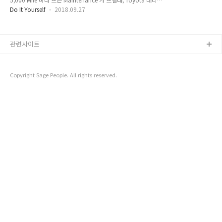
^^;; ** 간단히 요약하면, 모든 라이트는 오른쪽으로 돌려주면,
에 갔답니다. 원래는 Lube, Oil & Filter Service Reg.
풀리고 가볍게 당기면 빠지게 되어 있습니다. [ Ower book에
Do It Yourself
2018.09.27
(SYNTEHETIC OIL) 수리 가격은 $91.64+tax인데, 행사 DC로
나오는 각 파트내용 ] [정상-조수석, Bulb나감-운전석] 조수석
$63.95+tax로 엔진 오일과 필터를 바꿀 수 있습니다.
(정상) 운전석 (라이트 나감 Head..
(Conventional Oil $69.95 => DC $63.95) Tustin Toyota의
Special Deals에 대한 페이지
관련사이트
https://www.tustintoyota.com/specials/service.htm 솔직
히 싼 가격은 아니지만, Tustin Toyota의 경우, 외부 세차를 무
료로 해주기에 나쁘지만은 않은 가격으로 생각됩니..
Copyright Sage People. All rights reserved.