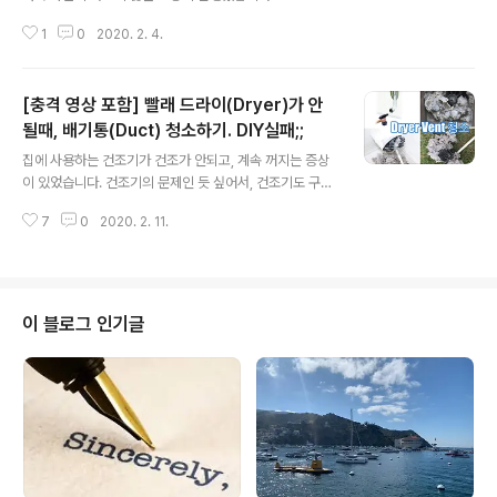
Unlock을 하면 된다고 이야기하더군요. 그 이야기를 듣
ectrum에 있는 Apple Store에 수리 예약(이틀 후에 가
고, AT&T 통신사에 직접 ..
1
0
2020. 2. 4.
능했음)해서 문제점과 견적을 받았답니다.스토어 견적을
받아보니 Estimated Total $475.00(tax전)으로 나오
더군요. 거기에 더 이상이 생기면, 추가로 비용이 더 늘어날
[충격 영상 포함] 빨래 드라이(Dryer)가 안
수도 있고요. (참고: 애플 스토어 A/S은 예약 후, 방문하는
방식으로 진행됩니다.) 그냥 외장 모니터로 연결해서 사용
될때, 배기통(Duct) 청소하기. DIY실패;;
글 내용
할까? 하다가, 큰 결심 끝에 LCD 스크린을 부품만 eBay
집에 사용하는 건조기가 건조가 안되고, 계속 꺼지는 증상
에서 구매하기로 결정했답니다. 미국에 살다보면, 많은 부
이 있었습니다. 건조기의 문제인 듯 싶어서, 건조기도 구매
분 비용을 절감하기 위해서, 다양한 부분에서 DIY하는 삶
했는데, 여전히 건조가 작동하지 않더군요. 2년도 안 사용
을 살게 되는 것 같습니다. 지난번엔 자동차 수..
7
0
2020. 2. 11.
한 중고 LG 빨래 건조기였는데요. 작동중에 에러 메시지가
뜨며 중단이 되더군요. LG 전자 A/S 센터에 문의하니. 담
당자가 세탁기에 표시되는 에러를 물어보더군요. 문의 결
과 Duct에 환기가 안되서 그렇다고 이야기 해주더군요. 그
래서, 집에 Dryer에서 밖으로 공기가 나가는 Duct를 청소
이 블로그 인기글
를 해야만이 해결이 될 것 같았습니다. 세탁 건조기가 작동
이 문제가 있을 수 있습니다만 저희 같은 경우 2개기 Drye
r 같은 반응이었고, 건조기 A/S센터에서도 그렇게 이야기
했기에, 마지막 방법으로 Duct청소법을 시도해 보기로 했
습니다. 유튜..