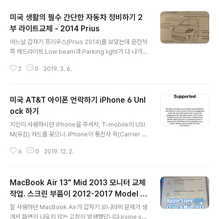
미국 생활의 필수 간단한 자동차 정비하기 2
부 라이트교체 - 2014 Prius
글 내용
어느날 갑자기 프리우스(Prius 2014)를 보았는데 운전석
쪽 헤드라이트 Low beam과 Parking light가 다 나가
있었답니다..ㅠ.ㅠ 미국에서는 라이트가 나가면, Ticket
2
0
2019. 3. 6.
(벌금)을 물기에 항상 빨리 교체를 해야 합니다. OMG. Pri
us 2010-2015 버전까지는 동일한 페턴이군요. 라이트
교체는 생각보다 쉽습니다. 동영상 열심히 찾아보니. 책자
미국 AT&T 아이폰 언락하기 iPhone 6 Unl
를 보는 화면이 나오던군요. 다 교체하고 나서 책자를 확인
해 보니. 옛날 플라스틱 장난감 설명서 같네요^^;; ** 간단
ock 하기
글 내용
히 요약하면, 모든 라이트는 오른쪽으로 돌려주면, 풀리고
지인이 사용하시던 iPhone을 주셔서, T-mobile의 USI
가볍게 당기면 빠지게 되어 있습니다. [ Ower book에 나
M(유심) 카드를 꽂으니. iPhone이 통신사 락(Carrier L
오는 각 파트내용 ] [정상-조수석, Bulb나감-운전석] 조수
ocked) 되어 있다는 메시지가 뜨면서 사용이 불가능했답
석 (정상) 운전석 (라이트 나감 Head..
6
0
2019. 12. 2.
니다. 받은 폰이 AT&T 통신사 락이 걸려있어서, 당장 T-
mobile의 USIM을 사용할 방법이 없었답니다. 해결 방법
AT&T Carrier Unlock(통신사 언락)을 해제하면 T-mo
MacBook Air 13" Mid 2013 모니터 교체
bile의 USIM도 사용이 가능합니다. 현재 법적으로 Unloc
k은 무조건 해줘야 하는 법규가 있으니 안심하십시오. 해결
작업. 스크린 부품이 2012-2017 Model (A
글 내용
법을 찾기 위해서, 과거에 사용하는 통신사(Carrier)인 A
1466) 동일해요
잘 사용하던 MacBook Air가 갑자기 모니터에 문제가 생
T&T 연락을 해보니, 미납요금이 없으면, 본인이 직접 와서
겨서 화면이 나오지 않는 고장이 발생했답니다.Irvine sp