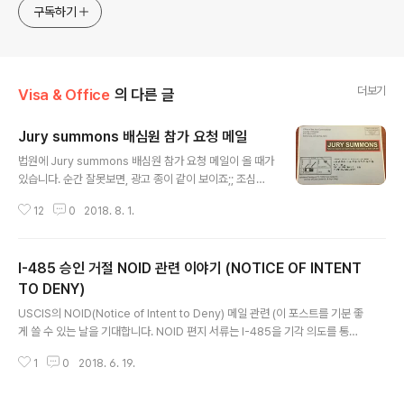
구독하기
더보기
Visa & Office
의 다른 글
Jury summons 배심원 참가 요청 메일
글 내용
법원에 Jury summons 배심원 참가 요청 메일이 올 때가
있습니다. 순간 잘못보면, 광고 종이 같이 보이죠;; 조심하
십시오. 광고 용지인지 알고, 버리는 실수를 하지 않길바랍
12
0
2018. 8. 1.
니다. 위 JURY SUMMONS 엽서는 Court(법원) 배심원
요청서입니다. 배심원은 시민권자만 가능합니다. (학생F1,
취업비자H1B, 영주권자는 해당없음) 배심원 자격이 안됨
I-485 승인 거절 NOID 관련 이야기 (NOTICE OF INTENT
을 아래 사이트로 가서 처리를 해줘야 합니다. http://ww
w.occourts.org/ejuror/ 해당 사이트에서 " Click Her
TO DENY)
글 내용
e to Go to eJuror "로 들어 갑니다. 엽서에 뒷면에 있는
USCIS의 NOID(Notice of Intent to Deny) 메일 관련 (이 포스트를 기분 좋
Juror ID을 입력하고, 성(Last name)의 영문 3자를 입
게 쓸 수 있는 날을 기대합니다. NOID 편지 서류는 I-485을 기각 의도를 통보
력, Date of Birth (월-일-년도)을 입력해고, [Login]..
하는 메일입니다.보통 USCIS에서 승인전에 보내는 서류라면, "NOID"와 "추
1
0
2018. 6. 19.
가 서류"을 요청하는 메일들이 있습니다. 저의 경우 NOID 메일을 받았고, 해당
메일을 받고, 너무도 우울한 좌절감을 맛봐야만 했습니다.(현재 2018년 10월1
일 부터는 NOID없이 Deny처리가 되는 법으로 변경되었습니다.) 저의 경우, 2