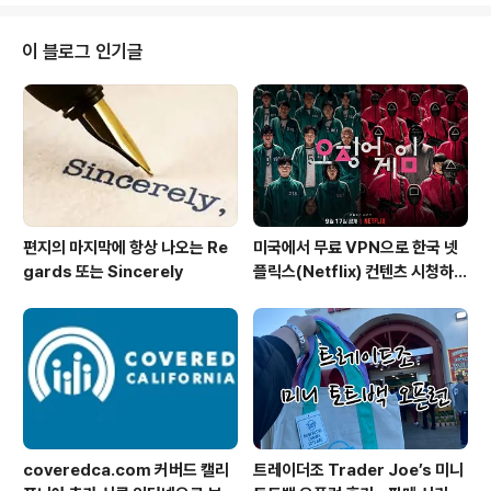
014년 3월에 F1(학생비자)로 입국후, 현재 다니는 회사에서 H1B(취업비자) 스
폰을 통해서, 일하게 되었는데.F1 기간에 성적표에 Not Pass라는 부분이 있는
이 블로그 인기글
데, 성적표를 근거하여, F1신분으..
편지의 마지막에 항상 나오는 Re
미국에서 무료 VPN으로 한국 넷
gards 또는 Sincerely
플릭스(Netflix) 컨텐츠 시청하는
방법 (일본 Netflix등 다른 나라
도 가능)
coveredca.com 커버드 캘리
트레이더조 Trader Joe’s 미니