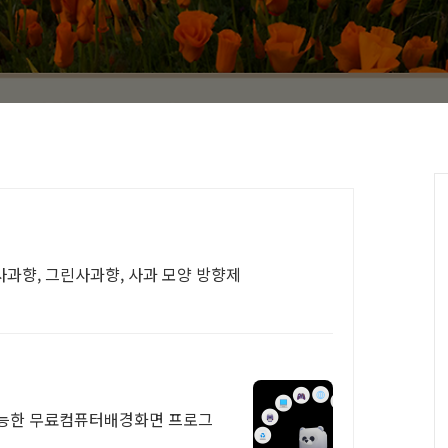
 사과향, 그린사과향, 사과 모양 방향제
가능한 무료컴퓨터배경화면 프로그