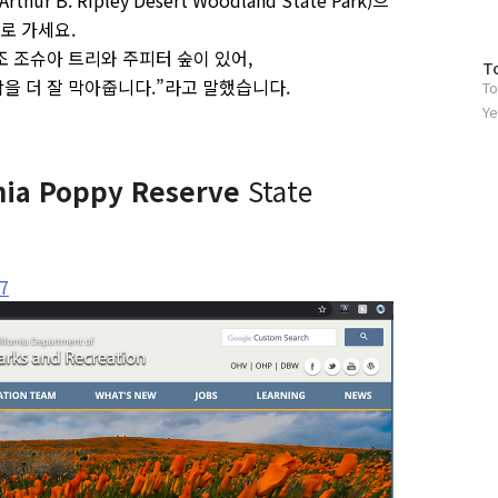
로 가세요.
 조슈아 트리와 주피터 숲이 있어,
방
T
을 더 잘 막아줍니다.”라고 말했습니다.
To
문
자
Ye
수
rnia Poppy Reserve
State
7