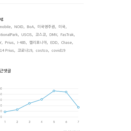
ag
mobile,
NOID,
BoA,
미국영주권,
미국,
tionalPark,
USCIS,
코스코,
DMV,
FasTrak,
Y,
Prius,
I-485,
캘리포니아,
EDD,
Chase,
14 Prius,
코로나19,
costco,
covid19,
근댓글