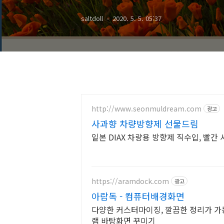
saltdoll
2020. 5. 5. 05:37
http://www.seonmuldream.com
광고
사과향 차량방향제 선물드림
일본 DIAX 차량용 방향제 직수입, 빨간
https://aramdock.com
광고
아람독 - 컴퓨터배경화면
다양한 커스터마이징, 깔끔한 정리가 
램 바탕화면 꾸미기