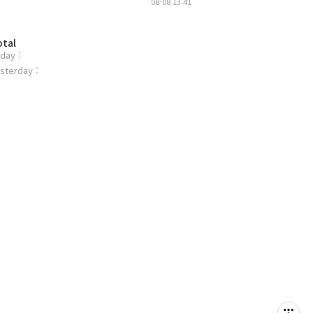
08-08 13:41
otal
day :
sterday :