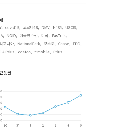
ag
Y,
covid19,
코로나19,
DMV,
I-485,
USCIS,
A,
NOID,
미국영주권,
미국,
FasTrak,
리포니아,
NationalPark,
코스코,
Chase,
EDD,
14 Prius,
costco,
t-mobile,
Prius,
근댓글