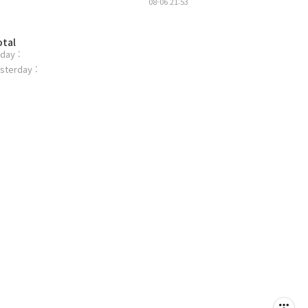
08-06 21:53
otal
day :
sterday :