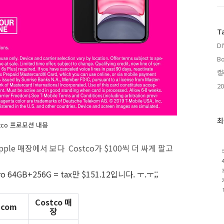
T
DI
Bo
캘
20
최
tco 프로모션 내용
Apple 매장에서 보다 Costco가 $100씩 더 싸게 팔고
 64GB+256G = tax만 $151.12입니다. ㅜ.ㅜ;;
Costco 매
.com
장