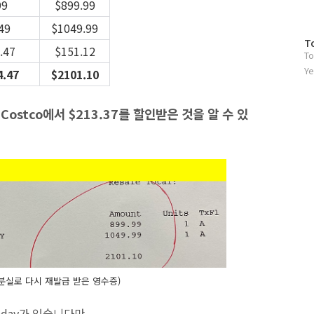
99
$899.99
49
$1049.99
방
T
.47
$151.12
To
문
자
Ye
4.47
$2101.10
수
 Costco에서 $213.37를 할인받은 것을 알 수 있
증 분실로 다시 재발급 받은 영수증)
Monday가 있습니다만,