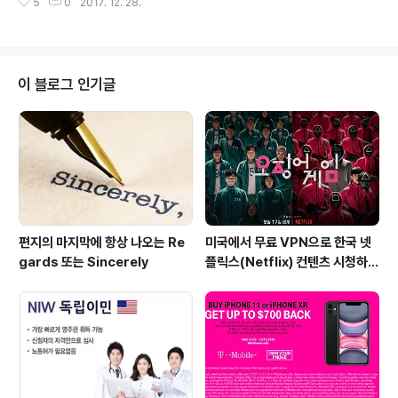
5
0
2017. 12. 28.
표현을 합니다. 한국의 급여(Pay) 방식은 월급이라는 표현
처럼, 월(Month)에 회사 특정 하루를 정해서 급여를 주는
방식을 사용하지만, 미국의 급여는 가장 많이 사용하는 방
식은 "Semi-Monthly"(급여를 한 달에 2번으로 나눠서
주는 방식)을 많이 사용합니다. 예를 들어서, 1일-15일까
이 블로그 인기글
지 일한 급여를 18일 날 주고, 16-31일까지 일한 급여를
다음 달 3일 날 주는 방식을 의미하죠. 그리고, 육체노동이
많은 업종에서는 주간(week)마다 급여(Pay)를 주는 곳들
도 있습니다. California의 ..
편지의 마지막에 항상 나오는 Re
미국에서 무료 VPN으로 한국 넷
gards 또는 Sincerely
플릭스(Netflix) 컨텐츠 시청하는
방법 (일본 Netflix등 다른 나라
도 가능)