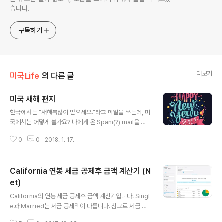
습니다.
구독하기
더보기
미국Life
의 다른 글
미국 새해 편지
글 내용
한국에서는 "새해복많이 받으세요."라고 메일을 쓰는데, 미
국에서는 어떻게 쓸가요? 나에게 온 Spam(?) mail을 통
해서, 미국에 새해 이메일 인사법을 남겨둡니다. 새해 인사
0
0
2018. 1. 17.
Wishing you a happy new year, hope you well e
njoying this new year. Happy new year everyon
e! It's the new year! This New Year, make a reso
California 연봉 세금 공제후 금액 계산기 (N
lution to get healthy as a family! 2018 Advance h
appy new year. 학교에서 겨울 방학 마치고 보내는 인사
et)
글 내용
Happy New Year! I hope you enjoyed a great Wi
California의 연봉 세금 공제후 금액 계산기입니다. Singl
nter Break. 새해가 전날 Happy new ..
e과 Married는 세금 공제액이 다릅니다. 참고로 세금 공
제 금액을 Net이라고 표현하고, 세금 공제 전을 Gloss로