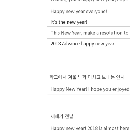
Happy new year everyone!
It's the new year!
This New Year, make a resolution to g
2018 Advance happy new year.
학교에서 겨울 방학 마치고 보내는 인사
Happy New Year! I hope you enjoyed 
새해가 전날
Happy new year! 2018 is almost here