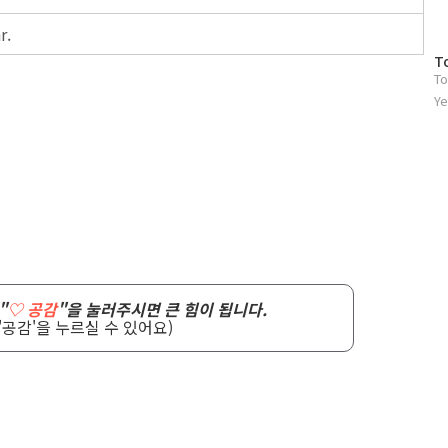
r.
방
T
To
문
자
Ye
수
"
♡ 공감
"을 눌러주시면 큰 힘이 됩니다.
'공감'을 누르실 수 있어요)