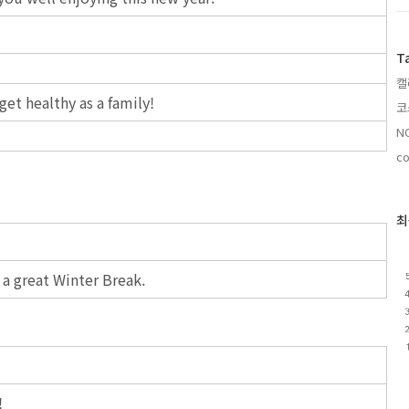
T
캘
et healthy as a family!
코
NO
co
최
a great Winter Break.
!