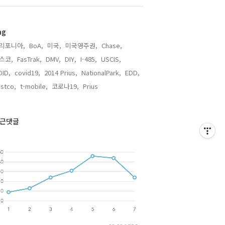
ag
리포니아,
BoA,
미국,
미국영주권,
Chase,
스코,
FasTrak,
DMV,
DIY,
I-485,
USCIS,
ID,
covid19,
2014 Prius,
NationalPark,
EDD,
stco,
t-mobile,
코로나19,
Prius,
근댓글