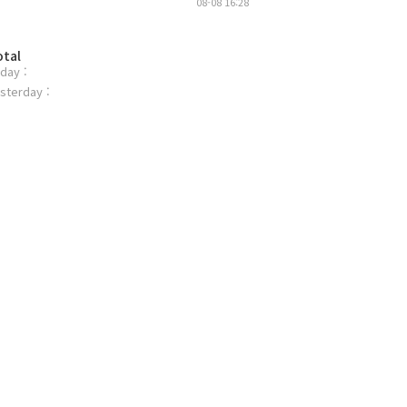
08-08 16:28
otal
day :
sterday :