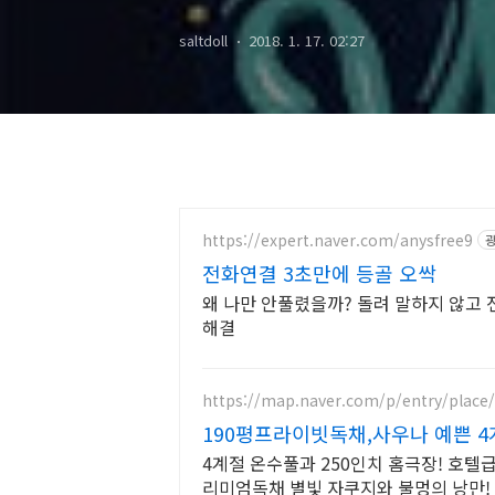
saltdoll
2018. 1. 17. 02:27
https://expert.naver.com/anysfree9
전화연결 3초만에 등골 오싹
왜 나만 안풀렸을까? 돌려 말하지 않고 
해결
https://map.naver.com/p/entry/place
190평프라이빗독채,사우나 예쁜 
4계절 온수풀과 250인치 홈극장! 호텔
리미엄독채 별빛 자쿠지와 불멍의 낭만