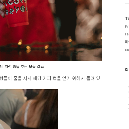
T
Pr
Fa
미
co
iff처럼 춤을 추는 모습 같죠
최
람들이 줄을 서서 해당 커피 컵을 얻기 위해서 몰려 있