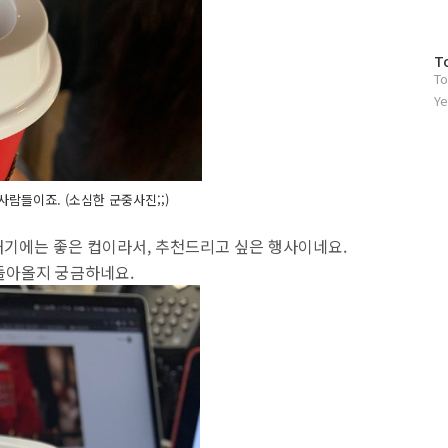
방
T
To
문
자
Ye
수
사람들이죠. (소심한 군중사진;;)
기에는 좋은 컵이라서, 추천드리고 싶은 행사이네요.
시 돌아올지 궁금하네요.