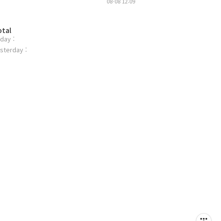
08-08 12:09
otal
day :
sterday :