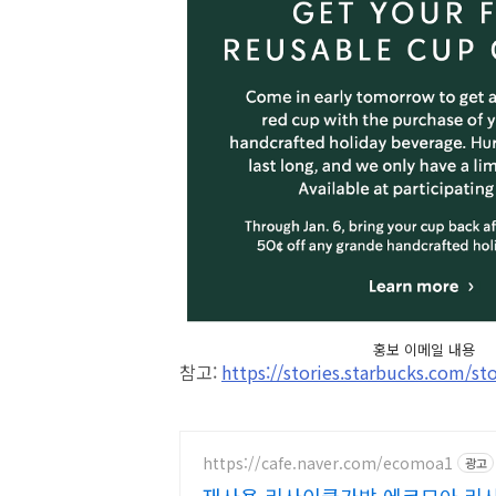
홍보 이메일 내용
참고:
https://stories.starbucks.com/st
https://cafe.naver.com/ecomoa1
광고