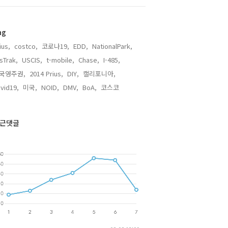
ag
ius,
costco,
코로나19,
EDD,
NationalPark,
sTrak,
USCIS,
t-mobile,
Chase,
I-485,
국영주권,
2014 Prius,
DIY,
캘리포니아,
vid19,
미국,
NOID,
DMV,
BoA,
코스코,
근댓글