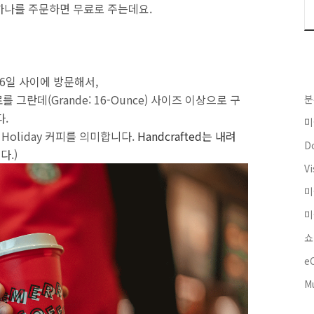
중에 하나를 주문하면 무료로 주는데요.
 6일 사이에 방문해서,
를 그란데(Grande: 16-Ounce) 사이즈 이상으로 구
분
다.
미
ed는 Holiday 커피를 의미합니다.
Handcrafted는 내려
Do
다.)
Vi
미
미
쇼
e
M