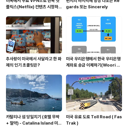
미국에서 무료 VPN으로 한국 넷
편지의 마지막에 항상 나오는 Re
플릭스(Netflix) 컨텐츠 시청하는
gards 또는 Sincerely
방법 (일본 Netflix등 다른 나라
도 가능)
추사랑이 미국에서 사달라고 한 화
미국 우리은행에서 한국 우리은행
제의 인기 초콜릿은?
계좌로 송금 이체하기(Woori A
merica Bank에서 Woori Ba
nk이체하기) 한국으로 송금 하기
= 저렴한 한국 송금하기
카탈리나 섬 당일치기 (호텔 무박
미국 유료 도로 Toll Road ( Fas
+ 절약) - Catalina Island 미국
Trak )