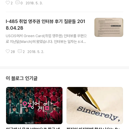
2
0
2018. 5. 3.
하며, 유효기간이 남은 여권은 반환하여야 합니다. 결과적
으로 "무조건 신규 여권"을 만들어야만 한답니다. 보통 여
권을 만들려고 하면, 영사관을 찾아 갑니다.저 같은 경우 제
I-485 취업 영주권 인터뷰 후기 질문들 201
가 사는 곳이 LA가 아닌, Irvine이기에 가까운 "순회 영사
관"(가든그로브 출장지)에서 신규 여권 신청을 하였습니다.
8.04.28
글 내용
순회 출장소를 가면, 번호표를 뽑습니다.(LA총영사관도 마
USCIS에서 Green Card(취업 영주권) 인터뷰를 우편으
찬가지죠) 아침 8:30분에 갔을때, 번호표 3번을 뽑았답니
로 지난달(March)에 왔었습니다. 인터뷰는 일자는 6:45
다;; (다들 부지런들 하시죠)참전용사 분들은 0순위 라네
AM April 24, 2018 장소는 Santa Ana Civil Center
요.^~^. (역시 나라를 위해 헌신해주신 분들은 특혜를 드리
28
2
2018. 5. 2.
의 USCIS빌딩의 Office 2층 사무실이었습니다. 준비 서
는게 맞는..
류와 인터뷰 후기와 질문받았던 내용을 기억나는 대로 메
모해 둡니다. [ 영주권 인터뷰 준비사항 ] (1) 인터뷰 통지서
원본 (출입할 때, 공항과 같은 검문을 할 때, 검문 직원에게
레터를 보여줘서 나의 용무를 알려줘야 합니다.) (2) 신체
이 블로그 인기글
검사 서류 (신체검사 후 1년이 넘었기에, 해당 서류를 요청
할 수 있다고 해서 준비. $500 넘게 들었습니다. ㅠㅠ) (3)
성인은 드라이브 라이선스+여권, 아이들은 여권 (드라이브
ID는 입장 시만 필..