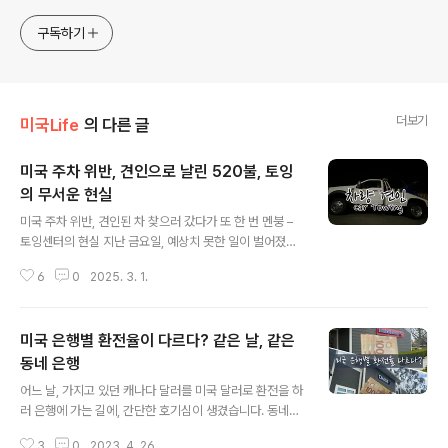
구독하기
더보기
미국Life
의 다른 글
미국 주차 위반, 견인으로 날린 520불, 토잉
의 무서운 현실
글 내용
미국 주차 위반, 견인된 차 찾으러 갔다가 또 한 번 멘붕 –
토잉센터의 현실 지난 금요일, 예상치 못한 일이 벌어졌답
니다. 우리 커뮤니티 주차장에서 아들의 차가 견인된 것이
6
0
2025. 3. 1.
었습니다. 오랜만에 집에 들른 아들은 평소처럼 동네 주차
장에 차를 세워두었지만, 다음 날 아침 차가 온데간데없이
사라져 있었답니다.처음에는 도난을 의심했지만, 곧 커뮤
미국 은행별 환전율이 다르다? 같은 날, 같은
니티 단속반이 견인해 갔다는 사실을 알게 되었답니다. 예
전에 한 번 워닝(경고)을 받은 적은 있었지만, 그때까지만
동네 은행
글 내용
해도 '설마 견인까지 하겠어?'라는 생각이었답니다. 하지만
어느 날, 가지고 있던 캐나다 달러를 미국 달러로 환전을 하
현실은 달랐습니다. 토잉 비용? 예상보다 훨씬 비싸다!급
러 은행에 가는 길에, 간단한 호기심이 생겼습니다. 동네의
히 견인 업체에 전화를 걸었더니, 돌아온 대답은 충격적이
"미국 은행별로 환전율이 다를까?"라는 궁금증이 생겼습니
었습니다.🚗 견인 비용: $295.00🚗 보관 비용(1일): $9
3
0
2023. 4. 26.