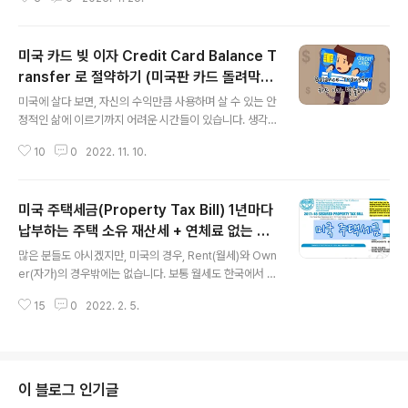
다. 재미 삼아 시작했지만, 정말 차이가 나는 것을 발견하면
5.00🚗 Gat..
서, 아~~ 이제부터는 OOO 은행에서 환전해야겠다는 결
심을 갖게 되었습니다. 아쉽게도 한국은행도 한번 가보고
미국 카드 빚 이자 Credit Card Balance T
싶었는데, 돈이 많지 않아서 ㅠ.ㅠ 시도해 볼 수는 없었습니
다. 이번 실험(?)은 다음과 같이 진행했습니다. 캐나다 달러
ransfer 로 절약하기 (미국판 카드 돌려막
글 내용
총 $600 달러를 둘로 나눠서, 각각 $300(CAD) 달러를
기?)
미국에 살다 보면, 자신의 수익만큼 사용하며 살 수 있는 안
미국 달러(USD)로 환전하면 얼마가 되는지 2곳의 은행에
정적인 삶에 이르기까지 어려운 시간들이 있습니다. 생각
서 확인해 보았습니다. 우선 첫 번째로 들렸던 곳은 저의 메
지 못한 일들로, 수익보다 넘치는 소비를 하게 될 때가 있
인 통장 계정이 있는 Bank of America에 갔습니다. 여
10
0
2022. 11. 10.
죠. 개인적으로 한국에서 한 번도 가져보지 못한 카드 빚(d
기..
ebt)도 생겨보고, 비싼 카드 빚의 수수료(Interest fee)를
내며, 슬픔의 마음에 고통스러운 경험도 느낀 적이 있었답
미국 주택세금(Property Tax Bill) 1년마다
니다. 미국의 신용 카드 서비스인 Balance Transfer를
알기 전까지는요. Credit Card Balance Transfer란?
납부하는 주택 소유 재산세 + 연체료 없는 납
글 내용
미국의 신용 카드에는 카드 발급 시, 기존에 카드의 원금
부 마감일
많은 분들도 아시겠지만, 미국의 경우, Rent(월세)와 Own
(빚)을 새로운 카드에 이체하는 개념이죠. 한국에는 없는 B
er(자가)의 경우밖에는 없습니다. 보통 월세도 한국에서 생
alance Transfer라는 개념이기에 Balance Transfer
각하는 정도의 금액이 아니라, 생각보다 큰 월세를 내야만
신청에 너무도 조심스러울 수 ..
15
0
2022. 2. 5.
살 수 있습니다. (2022년 2월 얼바인 지역 기준) Rent H
ouses: Bads 3개, Baths 2.5개의 경우 월 $3,500의
월세를 내는 게 얼바인 월셋집 가격입니다. 참고로 일반 주
택보다, 얼바인 아파트가 조금 더 싸긴 하지만, 신분이나 연
봉, 크레딧 점수에 따라 계약 조건이 일반 주택보다 어려울
이 블로그 인기글
수 있습니다. 그리고, 보통 오래된 얼바인 아파트의 경우,