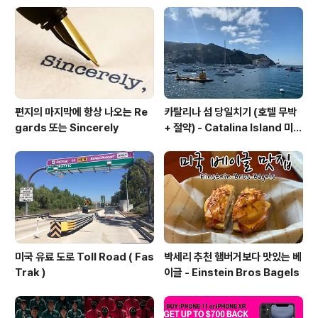
공동 세탁실로 운영되는 경우가 있으니 그 부분도 불편할
수 있습니다. (여기서, Baths 2.5의 의미는? Baths 2개는
샤워실이 함께 있는 화장실을 의미..
편지의 마지막에 항상 나오는 Re
카탈리나 섬 당일치기 (호텔 무박
gards 또는 Sincerely
+ 절약) - Catalina Island 미국
서부 여행
미국 유료 도로 Toll Road ( Fas
박세리 추천 햄버거보다 맛있는 베
Trak )
이글 - Einstein Bros Bagels