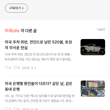
구독하기
더보기
미국Life
의 다른 글
미국 주차 위반, 견인으로 날린 520불, 토잉
의 무서운 현실
글 내용
미국 주차 위반, 견인된 차 찾으러 갔다가 또 한 번 멘붕 –
토잉센터의 현실 지난 금요일, 예상치 못한 일이 벌어졌답
니다. 우리 커뮤니티 주차장에서 아들의 차가 견인된 것이
6
0
2025. 3. 1.
었습니다. 오랜만에 집에 들른 아들은 평소처럼 동네 주차
장에 차를 세워두었지만, 다음 날 아침 차가 온데간데없이
사라져 있었답니다.처음에는 도난을 의심했지만, 곧 커뮤
미국 은행별 환전율이 다르다? 같은 날, 같은
니티 단속반이 견인해 갔다는 사실을 알게 되었답니다. 예
전에 한 번 워닝(경고)을 받은 적은 있었지만, 그때까지만
동네 은행
글 내용
해도 '설마 견인까지 하겠어?'라는 생각이었답니다. 하지만
어느 날, 가지고 있던 캐나다 달러를 미국 달러로 환전을 하
현실은 달랐습니다. 토잉 비용? 예상보다 훨씬 비싸다!급
러 은행에 가는 길에, 간단한 호기심이 생겼습니다. 동네의
히 견인 업체에 전화를 걸었더니, 돌아온 대답은 충격적이
"미국 은행별로 환전율이 다를까?"라는 궁금증이 생겼습니
었습니다.🚗 견인 비용: $295.00🚗 보관 비용(1일): $9
3
0
2023. 4. 26.