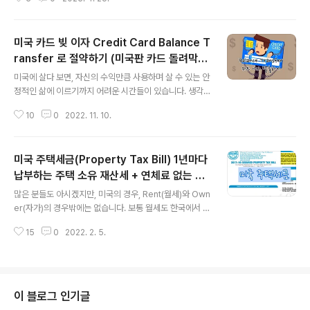
다. 재미 삼아 시작했지만, 정말 차이가 나는 것을 발견하면
5.00🚗 Gat..
서, 아~~ 이제부터는 OOO 은행에서 환전해야겠다는 결
심을 갖게 되었습니다. 아쉽게도 한국은행도 한번 가보고
미국 카드 빚 이자 Credit Card Balance T
싶었는데, 돈이 많지 않아서 ㅠ.ㅠ 시도해 볼 수는 없었습니
다. 이번 실험(?)은 다음과 같이 진행했습니다. 캐나다 달러
ransfer 로 절약하기 (미국판 카드 돌려막
글 내용
총 $600 달러를 둘로 나눠서, 각각 $300(CAD) 달러를
기?)
미국에 살다 보면, 자신의 수익만큼 사용하며 살 수 있는 안
미국 달러(USD)로 환전하면 얼마가 되는지 2곳의 은행에
정적인 삶에 이르기까지 어려운 시간들이 있습니다. 생각
서 확인해 보았습니다. 우선 첫 번째로 들렸던 곳은 저의 메
지 못한 일들로, 수익보다 넘치는 소비를 하게 될 때가 있
인 통장 계정이 있는 Bank of America에 갔습니다. 여
10
0
2022. 11. 10.
죠. 개인적으로 한국에서 한 번도 가져보지 못한 카드 빚(d
기..
ebt)도 생겨보고, 비싼 카드 빚의 수수료(Interest fee)를
내며, 슬픔의 마음에 고통스러운 경험도 느낀 적이 있었답
미국 주택세금(Property Tax Bill) 1년마다
니다. 미국의 신용 카드 서비스인 Balance Transfer를
알기 전까지는요. Credit Card Balance Transfer란?
납부하는 주택 소유 재산세 + 연체료 없는 납
글 내용
미국의 신용 카드에는 카드 발급 시, 기존에 카드의 원금
부 마감일
많은 분들도 아시겠지만, 미국의 경우, Rent(월세)와 Own
(빚)을 새로운 카드에 이체하는 개념이죠. 한국에는 없는 B
er(자가)의 경우밖에는 없습니다. 보통 월세도 한국에서 생
alance Transfer라는 개념이기에 Balance Transfer
각하는 정도의 금액이 아니라, 생각보다 큰 월세를 내야만
신청에 너무도 조심스러울 수 ..
15
0
2022. 2. 5.
살 수 있습니다. (2022년 2월 얼바인 지역 기준) Rent H
ouses: Bads 3개, Baths 2.5개의 경우 월 $3,500의
월세를 내는 게 얼바인 월셋집 가격입니다. 참고로 일반 주
택보다, 얼바인 아파트가 조금 더 싸긴 하지만, 신분이나 연
봉, 크레딧 점수에 따라 계약 조건이 일반 주택보다 어려울
이 블로그 인기글
수 있습니다. 그리고, 보통 오래된 얼바인 아파트의 경우,