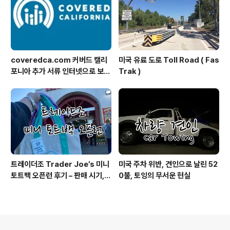
coveredca.com 커버드 캘리
미국 유료 도로 Toll Road ( Fas
포니아 추가 서류 인터넷으로 보내
Trak )
기
트레이더조 Trader Joe’s 미니
미국 주차 위반, 견인으로 날린 52
토트백 오픈런 후기 – 판매 시기,
0불, 토잉의 무서운 현실
색상, 구매 팁 총정리
의안내