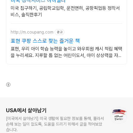
미국 정착서비스 아하빌라
미국 집구하기, 공립학교입학, 운전면허, 공항픽업등 정착서
비스, 솔직한후기
http://m.coupang.com
광고
표현 쿠팡 스스로 찾는 즐거운 책
표현, 우리 아이 학습 능력을 높이고 와우회원 캐시 적립 혜택
을 누리세요. 지루할 틈 없는 어린이도서, 아이 상상력을 자극
해 즐거운 독서 시간을 선물하세요.
(새창열림)
로그 정보
USA에서 살아남기
[미국에서 살아남기] 미국 생활에 필요한 정보를 통해, 몰라서
손해 보는 일이 없도록, 도움을 드리기 위해서 글을 적어보았
습니다.