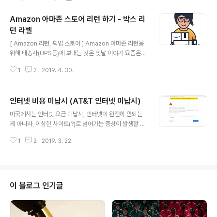
Amazon 아마존 스토어 리턴 하기 - 박스 리
턴 라벨
글 내용
[ Amazon 리턴, 픽업 스토어 ] Amazon 아마존 리턴을
위해 배송사(UPS등)에 보내는 것은 옛날 이야기 요즘은
리턴과 픽업을 Amazon Off-line 스토어서 쉽게 가능합
1
2
2019. 4. 30.
니다. 스토어 리스트 확인 사이트 https://www.amazon.
com/ulp?ref=nav_cs_campus_irv&zipcode=926
18 얼바인 같은 경우, UCI에 Campus Dr에 있는 Amaz
인터넷 비용 미납시 (AT&T 인터넷 미납시)
on Store는 매일 아침9시부터 - 밤 9시까지 오픈을 하니,
글 내용
퇴근후에나 주말에도 언제나 가능합니다. 특히, 집에 아무
미국에서는 인터넷 요금 미납시, 인터넷이 완전히 안되는
도 없는 사람들은 Pick-up 장소로 이곳을 이용하는 것도
게 아니라, 이상한 사이트(?)로 넘어가는 증상이 발생할 수
좋을 것 같네요. Free Returns Drop-off Amazon@Ir
있습니다. AT&T 인터넷 서비스 같은 경우, SSL포트를 사
vine Open 9:00 AM until 9:00 PM You..
1
2
2019. 3. 22.
용하는 서비스는 myattwg.att.com 으로 포워딩됩니다.
(참고로 저희집 아닙니다. 회사 고객님 가계..;; 인터넷 요금
미납하지 맙시다. ToT) [구글로 이동시 myattwg.att.co
m (AT&T사이트)로 포워딩] [네트워크 상황을 보면, 443
포트의 서비스가 AT&T서비스로 넘어가는 것을 볼 수 있
이 블로그 인기글
습니다.] 참고: Having the problem with myattwg.at
t.com (결론: If you have a past due bill, after payi
ng it, it should correct itsel..