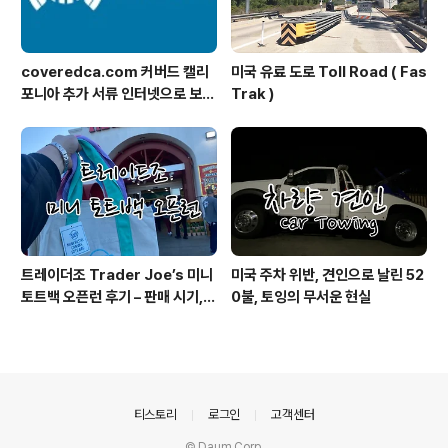
coveredca.com 커버드 캘리
미국 유료 도로 Toll Road ( Fas
포니아 추가 서류 인터넷으로 보내
Trak )
기
트레이더조 Trader Joe’s 미니
미국 주차 위반, 견인으로 날린 52
토트백 오픈런 후기 – 판매 시기,
0불, 토잉의 무서운 현실
색상, 구매 팁 총정리
의안내
티스토리
로그인
고객센터
© Daum Corp.