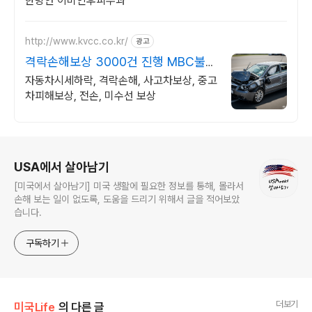
한방안 이비인후피부과
http://www.kvcc.co.kr/
광고
격락손해보상 3000건 진행 MBC불만
제로 모법업체 선정
자동차시세하락, 격락손해, 사고차보상, 중고
차피해보상, 전손, 미수선 보상
로그 정보
USA에서 살아남기
[미국에서 살아남기] 미국 생활에 필요한 정보를 통해, 몰라서
손해 보는 일이 없도록, 도움을 드리기 위해서 글을 적어보았
습니다.
구독하기
더보기
미국Life
의 다른 글