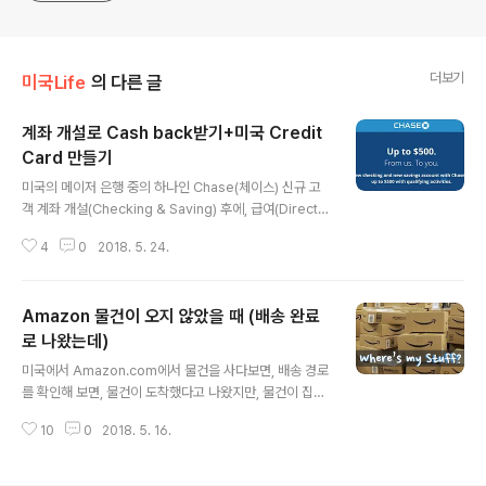
더보기
미국Life
의 다른 글
계좌 개설로 Cash back받기+미국 Credit
Card 만들기
글 내용
미국의 메이저 은행 중의 하나인 Chase(체이스) 신규 고
객 계좌 개설(Checking & Saving) 후에, 급여(Direct
Deposit)를 $500 이상을 해당 계좌로 받으면, $300의
4
0
2018. 5. 24.
보너스를 받습니다. Direct Deposit이 생긴 후, Busine
ss days 10일 안에 보너스 $300이 입금된답니다. (저는
Business days 3일 만에 들어왔네요) 해당 계좌는 6개
Amazon 물건이 오지 않았을 때 (배송 완료
월간 유지해야 합니다. 그래야 $300이 리턴되지 않는다
고 하네요. (참고: Direct Deposit를 변경시, 계좌 유지비
로 나왔는데)
글 내용
가 $12 Fee/Monthly나오는데요. 일별 잔액 $1,500이
미국에서 Amazon.com에서 물건을 사다보면, 배송 경로
있다면 해당 fee는 면제됩니다. 계좌 유지비에 대한 자세
를 확인해 보면, 물건이 도착했다고 나왔지만, 물건이 집에
한 내용: 2018/06/20 - [미국Life] - 은행별 계..
도착하지 않을때가 있답니다. 처음 이런 경험을 하게 되면,
10
0
2018. 5. 16.
난감하게 생각되고, 어떻게 해야 하나 싶을 때가 있습니다.
(3년전에는, Your Order 리스트에, 물건을 받지 못해서,
다시 배송이라는 버튼이 있었답니다. 이런 사고가 많았기