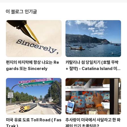
에 그랬던 것 같습니다.) 물건을 받지 못했기에, Return or
replace Item도 아니고, 난감합니다. 이런 경우를 고객센
이 블로그 인기글
터에 이야기를 하면, 해당 아이템의 금액 만큼 아마존 Gift
크레딧으로 돌려줄테니, 다시 구매하라고 합니다. 이제, 배
송완료라고 나왔고, 36시간이 지났는데도 물건을 못 받았
을때, 처리하는 방법을 알아보도록 하겠습니다. 고..
편지의 마지막에 항상 나오는 Re
카탈리나 섬 당일치기 (호텔 무박
gards 또는 Sincerely
+ 절약) - Catalina Island 미국
서부 여행
미국 유료 도로 Toll Road ( Fas
추사랑이 미국에서 사달라고 한 화
Trak )
제의 인기 초콜릿은?