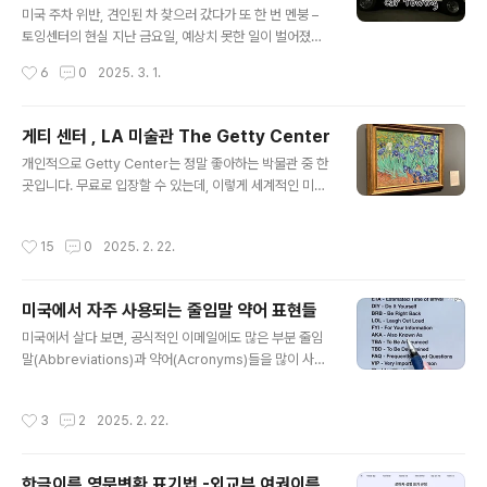
지 확인하는 과정으로,이를 완료해야 차량 등록증과자동차
미국 주차 위반, 견인된 차 찾으러 갔다가 또 한 번 멘붕 –
번호판에 부착하는 연도 스티커를 정상적으로 받을 수 있
토잉센터의 현실 지난 금요일, 예상치 못한 일이 벌어졌답
습니다. 스모그 체크를 통과하지 못하면 차량 등록 갱신이
니다. 우리 커뮤니티 주차장에서 아들의 차가 견인된 것이
작성시간
6
0
2025. 3. 1.
불가능하며,차량 등록 갱신 통지서에는 스모그 체크 필요
었습니다. 오랜만에 집에 들른 아들은 평소처럼 동네 주차
여부가 표시되어 있습니다. 일반적으로,최..
장에 차를 세워두었지만, 다음 날 아침 차가 온데간데없이
사라져 있었답니다.처음에는 도난을 의심했지만, 곧 커뮤
게티 센터 , LA 미술관 The Getty Center
니티 단속반이 견인해 갔다는 사실을 알게 되었답니다. 예
글 내용
개인적으로 Getty Center는 정말 좋아하는 박물관 중 한
전에 한 번 워닝(경고)을 받은 적은 있었지만, 그때까지만
곳입니다. 무료로 입장할 수 있는데, 이렇게 세계적인 미술
해도 '설마 견인까지 하겠어?'라는 생각이었답니다. 하지만
작품들을 한곳에서 볼 수 있다는 사실이 너무 놀랍죠! 어린
현실은 달랐습니다. 토잉 비용? 예상보다 훨씬 비싸다!급
아이들에게는 조금 흥미가 없을 수도 있지만, 미술에 관심
히 견인 업체에 전화를 걸었더니, 돌아온 대답은 충격적이
작성시간
15
0
2025. 2. 22.
이 있는 사람이라면 정말 추천하고 싶은 곳이에요. 모든 작
었습니다.🚗 견인 비용: $295.00🚗 보관 비용(1일): $9
품들이 너무 멋지고, 정원과 건축도 아름다워서 방문할 가
5.00🚗 Gat..
치가 충분하답니다. 😊 Getty Center에서 가장 유명한
미국에서 자주 사용되는 줄임말 약어 표현들
미술품으로는 Van Gogh의 Irises 작품이죠. 이 그림은
글 내용
세계에서 10번째로 비싼 작품이라고 하더라고요. 그 옆에
미국에서 살다 보면, 공식적인 이메일에도 많은 부분 줄임
는 항상 보안 경호원이 그림을 지키고 있어서, 그 가치가 얼
말(Abbreviations)과 약어(Acronyms)들을 많이 사용
마나 큰지 실감할 수 있답니다. 가격은 무려 53.9 million
합니다.보통 약어를 줄임말로 표현할 때가 있는데, 약간의
달러(약 573억 원)에 달한다고 하네요. 시간이..
차이가 있긴 한데, 같은 표현으로 많이들 사용하고 있긴 합
작성시간
3
2
2025. 2. 22.
니다.줄임말은 Univ(Universty) Blvd(Boulevard)와
같은 말이고, 약어는 DOB(Date of Birth)와 같은 문장을
줄이는 표현을 이야기한다.그래도 보통 우리는 줄임말과
한글이름 영문변환 표기법 -외교부 여권이름