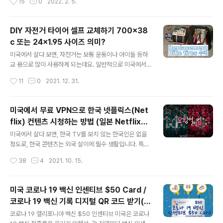
15
0
2022. 2. 5.
신청에 너무도 조심스러울 수 ..
살 수 있습니다. (2022년 2월 얼바인 지역 기준) Rent H
ouses: Bads 3개, Baths 2.5개의 경우 월 $3,500의
월세를 내는 게 얼바인 월셋집 가격입니다. 참고로 일반 주
DIY 자전거 타이어 셀프 교체하기 700x38
택보다, 얼바인 아파트가 조금 더 싸긴 하지만, 신분이나 연
c 또는 24x1.95 사이즈 의미?
봉, 크레딧 점수에 따라 계약 조건이 일반 주택보다 어려울
글 내용
수 있습니다. 그리고, 보통 오래된 얼바인 아파트의 경우,
미국에서 살다 보면, 자전거는 보통 운동이나 아이들 등하
공동 세탁실로 운영되는 경우가 있으니 그 부분도 불편할
교 용으로 많이 사용하게 되는데요. 일반적으로 미국에서
수 있습니다. (여기서, Baths 2.5의 의미는? Baths 2개는
는 자전거는 차와 함께 다닐 수 있으며, 미국 도로 법규상
작성시간
11
0
2021. 12. 31.
샤워실이 함께 있는 화장실을 의미..
차로 위에서는 자전거가 차보다 우선순위에 있습니다. 고
속도로(Freeway)를 제외한 찻길에는 자전거 길이 항상
있습니다. 한국에서 가장 많이 타는 MTB 자전거는 동네길
미국에서 무료 VPN으로 한국 넷플릭스(Net
보다는 산길에서 많이 사용하고, 한국에서 말하는 Cycloc
flix) 컨텐츠 시청하는 방법 (일본 Netflix등
ross(Cycle) Bike를 동네 찻길에서 많이 타고 다닌답니
글 내용
다른 나라도 가능)
다. 미국에서 자전거 타이어 교체는 수리비(부품 비포함)만
미국에서 살다 보면, 한국 TV를 보지 않는 한국인은 없을
보통 $25-$75 정도 합니다. 자전거 가계에서 새 제품도
정도로, 한국 콘텐츠는 외국 살이에 필수 생활입니다. 특히,
$200-$400 정도인데, 제품의 가격에 비해서 너무 비싸
유튜브(YouTube)라는 놀라운 콘텐츠 서비스를 통해서,
작성시간
38
4
2021. 10. 15.
죠. 실질적인 자전거 타이어 튜브 가격은 $15불 정도인데
외국에서도 한국 TV를 쉽게 시청할 수 있는 시대죠. 그 외
요. (튜브를 ..
에도 미국에서 한국 TV, 영화를 시청할 수 있는 특성화된
다양한 사이트들이 있습니다. (무료/유료로 한국 TV, 영화
미국 코로나 19 백신 인센티브 $50 Card /
를 볼 수 있는 방법은 다음 포스트에 남기겠습니다.) 오늘은
코로나 19 백신 기록 디지털 QR 코드 받기(C
전 세계적으로 유료 스트리밍 서비스의 1위인 넷플릭스(N
글 내용
ovid 19 CA Incentive Car
etflix) 계정을 이용해서, 한국에 있는 TV 드라마, 예능, 영
코로나 19 캘리포니아 백신 $50 인센티브 미국은 코로나