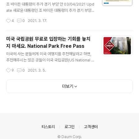
은행 계좌 확인 사이트 + 자녀 지원금 3,000
ey)로 보낼 때, 원화 수취금액이 KRW 8,935,326원이었
조 바이든 대통령의 추가 경기 부양 안 03/04/2021 Upd
불
고, 결론적으로 우리은행(한국 WooriBank)으로 보낸, 원
ate 새로운 대통령인 조 바이든 대통령의 추가 경기 부양
화 수취금액이 KRW 9,024,140원이었습니다. 최종적으
안 속에 1,400달러 현금 지원 대상자가 줄인다고 합니다.
작성시간
4
0
2021. 3. 17.
로 우리은행에서는 수수료(5천 원) 빼고, KRW 9,0..
개인 8만 달러, 부부합산 16만 달러가 넘지 않는 사람 이외
에는 현금 지원을 받을 수 없습니다. (예전, 현금 지원은 개
인 10만 달러, 부부합산 20만 달러인 사람들은 지급액은
미국 국립공원 무료로 입장하는 기회를 놓치
수익이 클수록 따라 적게 받음) 그로 인해서, 과거에 지원을
지 마세요. National Park Free Pass
받던 성인 1,200만 명, 미성년자 500만 명이 지급 대상에
글 내용
서 제외되게 됩니다. 이렇게 변경한 이유는 민주당 내 의견
미국에 사는 분들에게 미국 여행지를 추천해달라고 하면,
통합을 위한 조치랍니다. (그중에 또 하나는 최저 임금 인상
추천해주시는 많은 곳들이 미국 국립공원(US National P
안도 빠졌죠.) 연방 특별 실업수당 지급이 끝나는 3월 14일
arks)들에 해당하는 경우가 많습니다. 미국에 살며, 꼭 빠
작성시간
9
0
2021. 3. 5.
까지 통과 시기 위한 방 안으로 내놓은 변경 ..
지지 말아야 하는 경험 중에 하나는 미국 국립공원 여행을
손꼽습니다. 미국에 국립공원은 각 주(State)마다 많은 곳
이 있습니다. 각 국립 공원마다 입장료는 다릅니다. Yose
더보기
mite의 경우 1회(7 Days 간 사용) 입장료가 $35불입니
다. 처음 미국에 와서, 국립공원들을 여행하고 싶다면, 미국
국립공원 US National Parks Annual Pass를 추천드
립니다. Annual Pass의 가격은 $80불이며, 해당 Annu
al Pass만 있다면, 미국의 모든 국립공원의 입장이 가능합
니다. 구입 방법은 Online 구..
의안내
티스토리
로그인
고객센터
© Daum Corp.