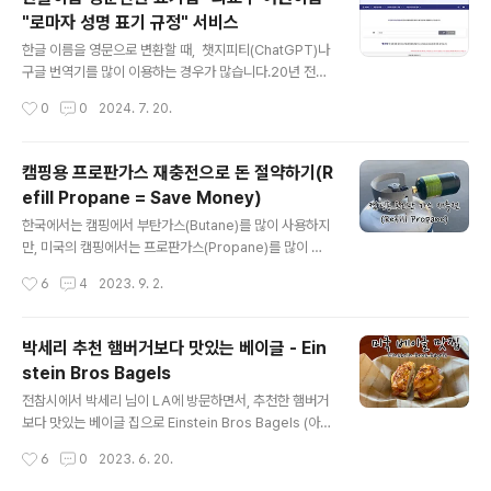
약어를 같은 의미로 많이들 사용하는 편입니다.그중에서
"로마자 성명 표기 규정" 서비스
도, 가주 사용하고, 미국 생활에서 알아두어야 하는 표현들
글 내용
을 나열해 보도록 하겠습니다. ASAP - As Soon As Pa
한글 이름을 영문으로 변환할 때, 챗지피티(ChatGPT)나
ssibleASAP (As Soon As Possible)는 바쁘게 사는
구글 번역기를 많이 이용하는 경우가 많습니다.20년 전에
한국에서도 많이 사용하는 단어..
는 네이버에서 영문 이름으로 변경하는 서비스가 있었는
작성시간
0
0
2024. 7. 20.
데, 이제 그런 서비스는 없어지고,네이버에서 외교부 여권
안내 사이트에 있는 "로마자 성명 표기 규정" 사이트를 안
내해주고 있네요.문화 관광부 고시된 기준을 가지고 한다
캠핑용 프로판가스 재충전으로 돈 절약하기(R
고 하니. 표준발음에 가까워서 신뢰가 더 가내요. 여권을 처
efill Propane = Save Money)
음 만들 때, 영문 이름 표기법을 찾을 때 유용하겠네요. 다
글 내용
음에 한글 이름을 영문(로마자) 성명으로 표기를 원할 때
한국에서는 캠핑에서 부탄가스(Butane)를 많이 사용하지
이곳에 찾아보면 좋을 것 같네요.외교부 여권안내 >> 로마
만, 미국의 캠핑에서는 프로판가스(Propane)를 많이 사
자 성명 표기 규정 한글 이름을 영문(로마자) 표기법을
용하는 편인데요. 프로판 가스 사이즈는 1파운드(16 oz)
작성시간
6
4
2023. 9. 2.
찾는 방법이 다양합니다만,개인적으로 외교부 여권안내 사
짜리가 대표적인 사이즈입니다. (참고로 부탄가스 1개의 용
이트에 있는 정보가 가장..
량은 8 oz입니다.) 미국 캠핑용 Propane 가스는 구매장
소로는 가장 저렴하게 구매하려면, 'Target'이나 '월마
박세리 추천 햄버거보다 맛있는 베이글 - Ein
트'에서 구매를 추천드립니다. 캠핑용품을 파는 곳에서도
stein Bros Bagels
판매는 하지만 많이 더 비싸죠. (참고) 미국의 프로판가스
글 내용
는 안전상의 이유로 모든 마트에서는 판매되지 않고, 특정
전참시에서 박세리 님이 LA에 방문하면서, 추천한 햄버거
마트(ex 월마트, 타겟)에 있고, 캠핑장이 많은 지역의 마트
보다 맛있는 베이글 집으로 Einstein Bros Bagels (아인
에도 판매를 하고 있습니다. 프로판가스와 부탄가스의 차
슈타인 브로스 베이글)를 소개했는데요. 박세리 님이 한국
작성시간
6
0
2023. 6. 20.
이점을 들자면, 프로판 가스는 추위에 강합니다. 프로판가
에 매장을 가져가고 싶었지만, 미국에서만 판매한다며 안
스(-42.1 '..
된다고 했다네요. 아쉬워했었다네요. 미국의 베이글로 유