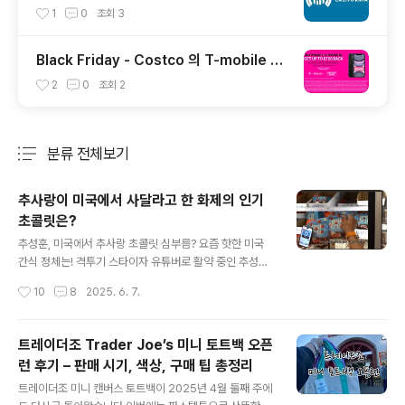
서류 인터넷으로 보내기
1
0
조회
3
Black Friday - Costco 의 T-mobile Tr
ade (블랙 프라이데이 트레이드 프로모션)
2
0
조회
2
분류 전체보기
주요 글 목록
추사랑이 미국에서 사달라고 한 화제의 인기
초콜릿은?
글 내용
추성훈, 미국에서 추사랑 초콜릿 심부름? 요즘 핫한 미국
간식 정체는! 격투기 스타이자 유튜버로 활약 중인 추성훈
님이 최근 코첼라에 제니를 만나는 미국 방문 영상이 큰 관
작성시간
10
8
2025. 6. 7.
심을 받고 있습니다. 특히 영상 속에서는 딸 추사랑의 부탁
으로 미국에서만 구할 수 있는 인기 초콜릿을 사러 가는 모
습이 등장하며 시청자들의 호기심을 자극했는데요. 과연
트레이더조 Trader Joe’s 미니 토트백 오픈
추사랑이 사달라고 한 미국 초콜릿은 무엇일까요? 요즘 미
런 후기 – 판매 시기, 색상, 구매 팁 총정리
국에서 핫한 간식으로 떠오른 이 초콜릿, 지금 함께 알아보
글 내용
겠습니다. https://youtu.be/euWNBajJjsw?si=rfi0m
트레이더조 미니 캔버스 토트백이 2025년 4월 둘째 주에