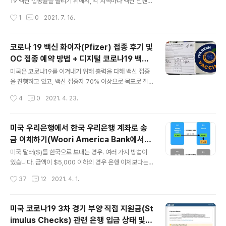
화, 그리고 미국 넷플릭스에는 없는 영화를 시청할 수 있는
19 백신 접종률을 올리기 위해서, 각 지역마다 백신 인센티
방법을 안내해 드리겠습니다. 먼저, 법적 문제가 민감한 미
브 카드를 주는 이벤트를 시작했지만, 생각보다 접종률이
작성시간
1
0
2021. 7. 16.
국에서 VPN을 이용한 시청에 대해 합법인지? 가 많이들..
꾸준히 오르지는 않고 있답니다. 캘리포니아의 경우, 백신
접종을 독려하고자 $50불 인센티브를 준다고 홍보하고
있답니다. 저희 집 고등학생 아이의 경우, $50불 인센티브
코로나 19 백신 화이자(Pfizer) 접종 후기 및
를 준다는 말에, 백신 접종을 결심하게 되었는데요. 인센티
OC 접종 예약 방법 + 디지털 코로나19 백신
브를 받는 방법이 어떻게 되는지 몰라서, 그냥 포기하고 있
글 내용
기록 발급 받기 URL
었는데요. 아래의 사이트는 백신 접종자 인센티브 관련 공
미국은 코로나19를 이겨내기 위해 총력을 다해 백신 접종
식 사이트입니다. https://covid19.ca.gov/vax-for-th
을 진행하고 있고, 백신 접종자 70% 이상으로 목표로 집
e-win/ Vax for the Win Vax for the Win Californi
단 면역을 진행하기 위해, 여러 가지 백신 접종 권장 정책들
작성시간
4
0
2021. 4. 23.
a’s vaccine incentiv..
이 나오고 있답니다. (ex: 백신 접종 후 병가에 대한 급여를
회사에서 지급 시, 1일당 $500의 회사의 세금 공제 등) 접
종 방법은 지역(county)및 약국 대학 마트 등 여러 경로를
미국 우리은행에서 한국 우리은행 계좌로 송
통해서 접종을 하고 있습니다. 미국은 코로나19 백신 접종
금 이체하기(Woori America Bank에서
이 전체 인구의 22.7%가 백신 2차 접종까지 마친 상태입
글 내용
Woori Bank이체하기) 한국으로 송금 하기
니다. (04/15/2021 기준) 현재는 Orange County(이하
미국 달러($)를 한국으로 보내는 경우. 여러 가지 방법이
= 저렴한 한국 송금하기
OC) 지역 기준은 만 16세 이상이면, 누구나 백신 접종이
있습니다. 금액이 $5,000 이하의 경우 은행 이체보다는
가능합니다. (OC 백신 접속자 기준: occovid19.ochealt
다른 이체가 수수료가 저렴하다고 하네요? (저도 개인적으
작성시간
37
12
2021. 4. 1.
hinfo.com/covid-..
로 한국으로 돈을 보낸 경험이 처음이라 정확히는 모르겠
네요) 그런데 말입니다. -_-;; 이체 수수료는 적을지 몰라
도, 수취 금액에 문제가 있어 보입니다. = 환전 수수료가 크
미국 코로나19 3차 경기 부양 직접 지원금(St
다는 결론 !! 참고로, 제가 $8,000달러를 한국으로 보내려
imulus Checks) 관련 은행 입금 상태 및
고 예상금액을 확인해 봤는데요. 와이어바아리(WireBarl
글 내용