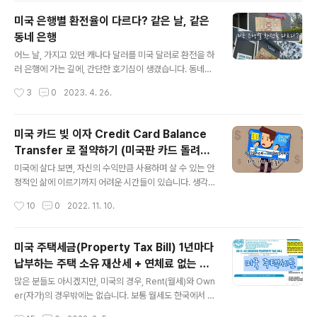
통한 체인점이면서, 새벽에 오픈하고 오후에 2-3시에 닫
미국 은행별 환전율이 다르다? 같은 날, 같은
는 미국 스러운(?) 오픈 시간이죠. 일반 베이글부터 샌드위
동네 은행
치 스타일의 베이글로 다양한 형태의 베이글이 있는데요.
글 내용
개인적으로 햄 베이컨 베이글(Farmhouse)을 너무 좋아
어느 날, 가지고 있던 캐나다 달러를 미국 달러로 환전을 하
한답니다. 보통 커피나 주스와 함께 베이글을 사 먹는 편인
러 은행에 가는 길에, 간단한 호기심이 생겼습니다. 동네의
데요. 가격은 저렴하지는 않았던 기억되네요. (팜하우스 에
"미국 은행별로 환전율이 다를까?"라는 궁금증이 생겼습니
작성시간
3
0
2023. 4. 26.
그 샌드위치 베이글: 약 $8.19+Tax) 요즘 미국도 외식비
다. 재미 삼아 시작했지만, 정말 차이가 나는 것을 발견하면
가 너무 많이 올라..
서, 아~~ 이제부터는 OOO 은행에서 환전해야겠다는 결
심을 갖게 되었습니다. 아쉽게도 한국은행도 한번 가보고
미국 카드 빚 이자 Credit Card Balance
싶었는데, 돈이 많지 않아서 ㅠ.ㅠ 시도해 볼 수는 없었습니
Transfer 로 절약하기 (미국판 카드 돌려막
다. 이번 실험(?)은 다음과 같이 진행했습니다. 캐나다 달러
글 내용
기?)
총 $600 달러를 둘로 나눠서, 각각 $300(CAD) 달러를
미국에 살다 보면, 자신의 수익만큼 사용하며 살 수 있는 안
미국 달러(USD)로 환전하면 얼마가 되는지 2곳의 은행에
정적인 삶에 이르기까지 어려운 시간들이 있습니다. 생각
서 확인해 보았습니다. 우선 첫 번째로 들렸던 곳은 저의 메
지 못한 일들로, 수익보다 넘치는 소비를 하게 될 때가 있
작성시간
10
0
2022. 11. 10.
인 통장 계정이 있는 Bank of America에 갔습니다. 여
죠. 개인적으로 한국에서 한 번도 가져보지 못한 카드 빚(d
기..
ebt)도 생겨보고, 비싼 카드 빚의 수수료(Interest fee)를
내며, 슬픔의 마음에 고통스러운 경험도 느낀 적이 있었답
미국 주택세금(Property Tax Bill) 1년마다
니다. 미국의 신용 카드 서비스인 Balance Transfer를
납부하는 주택 소유 재산세 + 연체료 없는 납
알기 전까지는요. Credit Card Balance Transfer란?
글 내용
부 마감일
미국의 신용 카드에는 카드 발급 시, 기존에 카드의 원금
많은 분들도 아시겠지만, 미국의 경우, Rent(월세)와 Own
(빚)을 새로운 카드에 이체하는 개념이죠. 한국에는 없는 B
er(자가)의 경우밖에는 없습니다. 보통 월세도 한국에서 생
alance Transfer라는 개념이기에 Balance Transfer
각하는 정도의 금액이 아니라, 생각보다 큰 월세를 내야만
작성시간