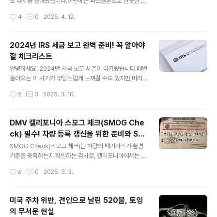
BxPcafT675L&t=316(초코렛 구매 영상 시간: 5:00)
도 다시금 돌아왔습니다.이번에는 파스텔톤으로 산뜻한 귀
추성훈 님의 유튜브 영상 속, 미국을 방문한 그는 딸 추사랑
여운 색상으로 트레이조 여심을 사로잡기 위해 탄생했습니
작성시간
4
0
2025. 4. 12.
의 부탁으로 특별한 심부름에 나섭니다. 바로 사랑이가 "..
다.트레이더 조를 사랑하는 팬들에게 최고의 선물(?) 마케
팅의 끝판왕 트레이더조 미니 토트백The Trader Joe's
mini canvas tote bag is back for the second we
2024년 IRS 세금 보고 완벽 준비! 꼭 알아야
ek of April 2025. This time, it was created in cut
할 체크리스트
e, fresh pastel tones to capture the hearts of Tr
글 내용
ader Joe's fans. The ultimate gift for fans who lo
안녕하세요! 2024년 세금 보고 시즌이 다가왔습니다.매년
ve Trader Joe's: the Trader Joe's mini tote..
돌아오는 이 시기가 부담스럽게 느껴질 수도 있지만,미리
잘 준비하면 한결 수월해질 수 있어요.이번 글에서는 IRS
작성시간
2
0
2025. 3. 10.
세금 보고를 준비할 때 꼭 챙겨야 할 사항들을 정리해 보았
습니다.함께 꼼꼼히 체크해 볼까요? [ 2024년 세금 보고
마감일 안내 ]2024년 세금 보고 시즌이 시작되었습니다.
DMV 캘리포니아 스모그 체크(SMOG Che
정확한 기한을 준수하는 것은 불필요한 벌금과 이자를 피
ck) 필수! 차량 등록 갱신을 위한 준비와 SM
하고원활한 환급을 받기 위해 매우 중요합니다. 📌 2024
글 내용
OG Check 할인 정보
년 세금 보고 마감일 일반 마감일: 2024년 4월 15일(월)
SMOG Check(스모그 체크)는 차량의 배기가스가 환경
연장 신청 시 마감일: 2024년 10월 15일(화) 📅 중요한
기준을 충족하는지 확인하는 검사로, 캘리포니아에서는 자
세금 보고 일정 2024년 1월 29일 – IRS에서 세금 신고
동차를 특정 연식 7년 이상의 차량을 대상으로 2년마다 정
작성시간
6
0
2025. 3. 3.
접수 시작2024년 4월 15일 – 연방 세금 신고 및 ..
기적으로 실시해야 합니다. 이를 통과해야 차량 등록을 정
상적으로 갱신할 수 있습니다. 자동차를 7년 이상 운행하
셨다면,8년 차부터는 차량 등록을 갱신할 때SMOG Che
미국 주차 위반, 견인으로 날린 520불, 토잉
ck(스모그 체크)가 필수로 요구됩니다.이는 캘리포니아 환
의 무서운 현실
경 보호법에 따라차량의 배기가스가 환경 기준을 충족하는
글 내용